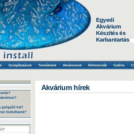
Egyedi
Akvárium
Készítés és
Karbantartás
t
Szolgáltatások
Termékeink
Akváriumok
Referenciák
Galéria
C
Akvárium hírek
tartás?
 akvárium?
a gyógyító hal?
ihez fordulhatok?
ól?