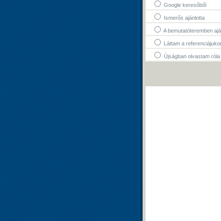
Google keresőből
Ismerős ajánlotta
A bemutatóteremben ajá
Láttam a referenciájuko
Újságban olvastam róla