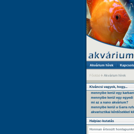
Akvárium hírek
Kapcsola
Főoldal
Akvárium hírek
Kiváncsi vagyok, hogy...
mennyibe kerül egy karban
mennyibe kerül egy egyedi
mi az a nano akvárium?
mennyibe kerül a Garra ruf
akvarisztikai kérdésekkel k
Halpiac-kutatás
Honnan értesült honlapunkr