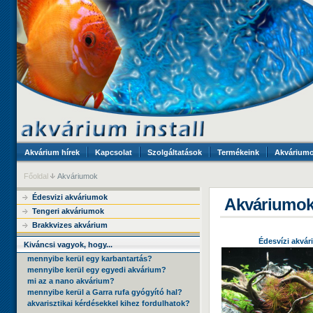
Akvárium hírek
Kapcsolat
Szolgáltatások
Termékeink
Akvárium
Főoldal
Akváriumok
Édesvizi akváriumok
Akváriumo
Tengeri akváriumok
Brakkvizes akvárium
Édesvízi akvár
Kiváncsi vagyok, hogy...
mennyibe kerül egy karbantartás?
mennyibe kerül egy egyedi akvárium?
mi az a nano akvárium?
mennyibe kerül a Garra rufa gyógyító hal?
akvarisztikai kérdésekkel kihez fordulhatok?