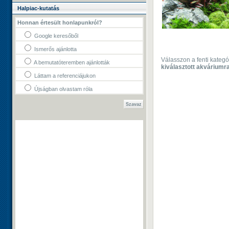
Halpiac-kutatás
Honnan értesült honlapunkról?
Google keresőből
Ismerős ajánlotta
Válasszon a fenti kateg
A bemutatóteremben ajánlották
kiválasztott akváriumr
Láttam a referenciájukon
Újságban olvastam róla