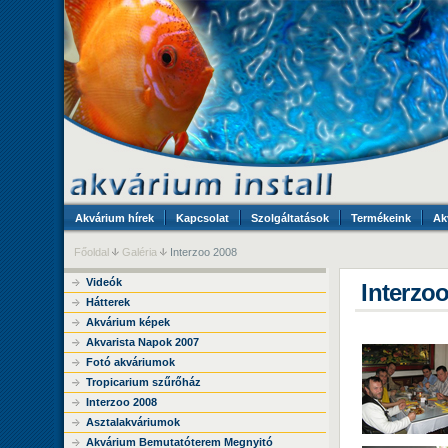
Akvárium hírek
Kapcsolat
Szolgáltatások
Termékeink
Ak
Főoldal
Galéria
Interzoo 2008
Videók
Interzoo
Hátterek
Akvárium képek
Akvarista Napok 2007
Fotó akváriumok
Tropicarium szűrőház
Interzoo 2008
Asztalakváriumok
Akvárium Bemutatóterem Megnyitó