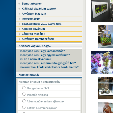
Bemutatóterem
Kiállítási akvárium szettek
Akvárium Magazin
Interzoo 2010
Spa&wellness 2010 Garra rufa
Kamion akvárium
Cápafog medálok
Akvárium Berendezések
Kiváncsi vagyok, hogy...
mennyibe kerül egy karbantartás?
mennyibe kerül egy egyedi akvárium?
mi az a nano akvárium?
mennyibe kerül a Garra rufa gyógyító hal?
akvarisztikai kérdésekkel kihez fordulhatok?
Halpiac-kutatás
Honnan értesült honlapunkról?
Google keresőből
Ismerős ajánlotta
A bemutatóteremben ajánlották
Láttam a referenciájukon